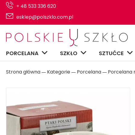
+ 48 533 336 620
esklep@polszklo.com.pl
PORCELANA
SZKŁO
SZTUĆCE
Strona główna
Kategorie
Porcelana
Porcelana n
―
―
―