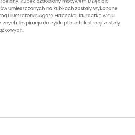
orcelany. Kubek ozdobiony motywem Dzięcioła
aków umieszczonych na kubkach zostały wykonane
ną i ilustratorkę Agatę Hajdecka, laureatkę wielu
nych. Inspiracje do cyklu ptasich ilustracji zostały
iążkowych.