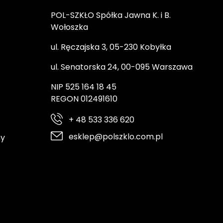
POL-SZKŁO Spółka Jawna K. i B.
Wołoszka
ul. Ręczajska 3, 05-230 Kobyłka
ul. Senatorska 24, 00-095 Warszawa
NIP 525 164 18 45
REGON 012491610
+ 48 533 336 620
esklep@polszklo.com.pl
ny