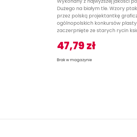
Wykonany z najwyższej jakości p
Dużego na białym tle. Wzory pt
przez polską projektantkę graficz
ogólnopolskich konkursów plastycz
zaczerpnięte ze starych rycin ks
47,79
zł
Brak w magazynie