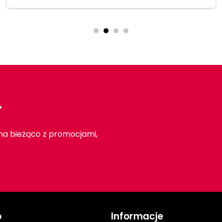
r
 na bieżąco z promocjami,
o
Informacje