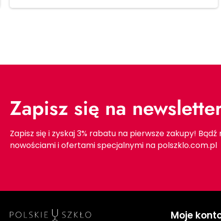
Zapisz się na newslette
Zapisz się i zyskaj 3% rabatu na pierwsze zakupy! Bądź
nowościami i ofertami specjalnymi na polszklo.com.pl
Moje kont