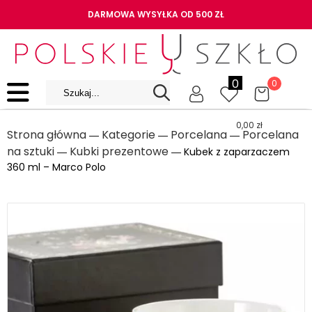
DARMOWA WYSYŁKA OD 500 ZŁ
0
0
0,00
zł
Strona główna
Kategorie
Porcelana
Porcelana
―
―
―
na sztuki
Kubki prezentowe
―
― Kubek z zaparzaczem
360 ml – Marco Polo