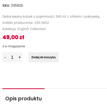
SKU:
035826
Dekorowany kubek o pojemności 360 ml z sitkiem i pokrywką.
Indeks producenta: 290-9052
Kolekcja: English Collection
49,00
zł
2 w magazynie
I
Dodaj do koszyka
l
o
ś
ć
Opis produktu