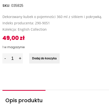
SKU:
035825
Dekorowany kubek o pojemności 360 ml z sitkiem i pokrywką.
Indeks producenta: 290-9051
Kolekcja: English Collection
49,00
zł
1 w magazynie
I
Dodaj do koszyka
l
o
ś
ć
Opis produktu