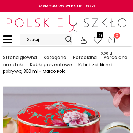
DARMOWA WYSYŁKA OD 500 ZŁ
0
0
0,00
zł
Strona główna
Kategorie
Porcelana
Porcelana
―
―
―
na sztuki
Kubki prezentowe
―
― Kubek z sitkiem i
pokrywką 360 ml – Marco Polo