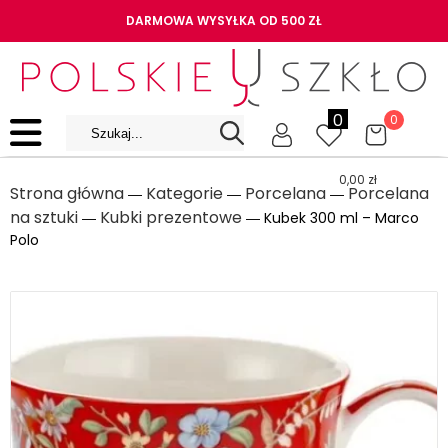
DARMOWA WYSYŁKA OD 500 ZŁ
0
0
0,00
zł
Strona główna
Kategorie
Porcelana
Porcelana
―
―
―
na sztuki
Kubki prezentowe
―
― Kubek 300 ml – Marco
Polo