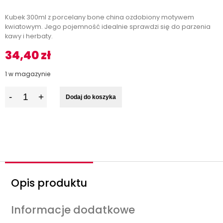
Kubek 300ml z porcelany bone china ozdobiony motywem
kwiatowym. Jego pojemność idealnie sprawdzi się do parzenia
kawy i herbaty.
34,40
zł
1 w magazynie
I
Dodaj do koszyka
l
o
ś
ć
Opis produktu
Informacje dodatkowe