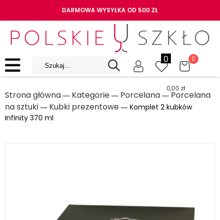
DARMOWA WYSYŁKA OD 500 ZŁ
0
0
0,00
zł
Strona główna
Kategorie
Porcelana
Porcelana
―
―
―
na sztuki
Kubki prezentowe
―
― Komplet 2 kubków
Infinity 370 ml