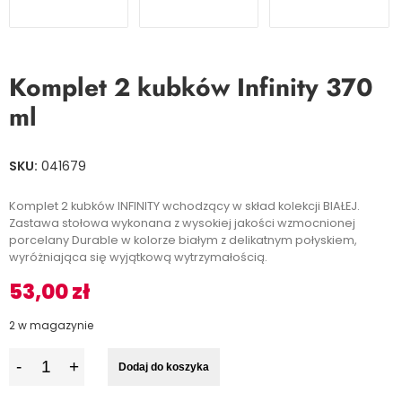
Komplet 2 kubków Infinity 370
ml
SKU:
041679
Komplet 2 kubków INFINITY wchodzący w skład kolekcji BIAŁEJ.
Zastawa stołowa wykonana z wysokiej jakości wzmocnionej
porcelany Durable w kolorze białym z delikatnym połyskiem,
wyróżniająca się wyjątkową wytrzymałością.
53,00
zł
2 w magazynie
I
Dodaj do koszyka
l
o