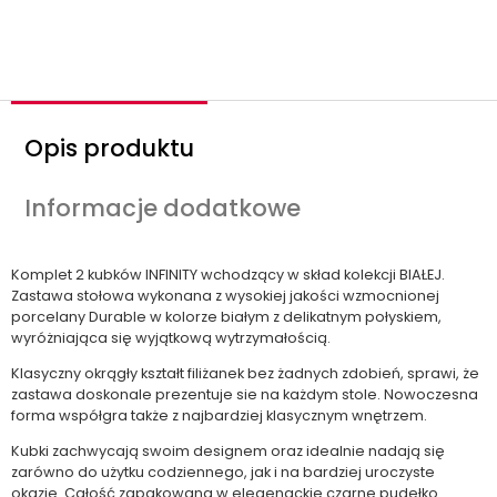
ś
ć
Opis produktu
Informacje dodatkowe
Komplet 2 kubków INFINITY wchodzący w skład kolekcji BIAŁEJ.
Zastawa stołowa wykonana z wysokiej jakości wzmocnionej
porcelany Durable w kolorze białym z delikatnym połyskiem,
wyróżniająca się wyjątkową wytrzymałością.
Klasyczny okrągły kształt filiżanek bez żadnych zdobień, sprawi, że
zastawa doskonale prezentuje sie na każdym stole. Nowoczesna
forma współgra także z najbardziej klasycznym wnętrzem.
Kubki zachwycają swoim designem oraz idealnie nadają się
zarówno do użytku codziennego, jak i na bardziej uroczyste
okazje. Całość zapakowana w elegenackie czarne pudełko