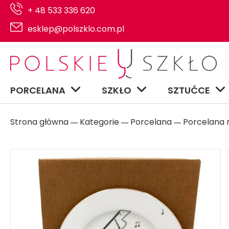
+ 48 533 336 620
esklep@polszklo.com.pl
PORCELANA
SZKŁO
SZTUĆCE
Strona główna
Kategorie
Porcelana
Porcelana n
―
―
―