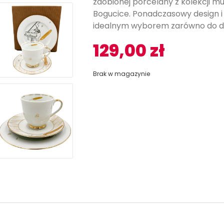
zdobionej porcelany z kolekcji 
Bogucice. Ponadczasowy design i
idealnym wyborem zarówno do do
129,00
zł
Brak w magazynie