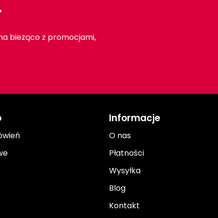
r
 na bieżąco z promocjami,
o
Informacje
ówień
O nas
we
Płatności
Wysyłka
Blog
Kontakt