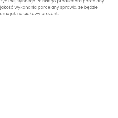
muzycznej słynnego Polskiego producenta porcelany
 jakość wykonania porcelany sprawia, że będzie
mu jak na ciekawy prezent.