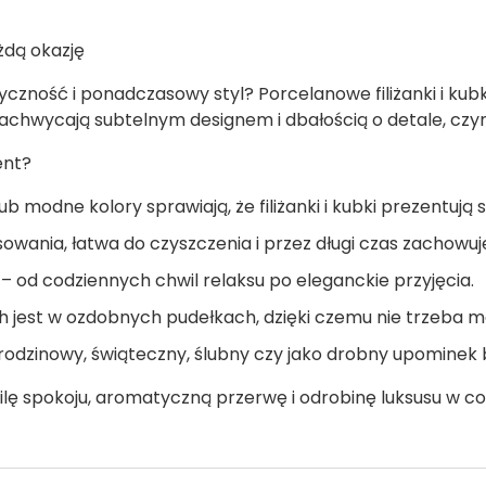
ażdą okazję
tyczność i ponadczasowy styl? Porcelanowe filiżanki i ku
 zachwycają subtelnym designem i dbałością o detale, cz
ent?
b modne kolory sprawiają, że filiżanki i kubki prezentują 
sowania, łatwa do czyszczenia i przez długi czas zachowu
 – od codziennych chwil relaksu po eleganckie przyjęcia.
jest w ozdobnych pudełkach, dzięki czemu nie trzeba m
odzinowy, świąteczny, ślubny czy jako drobny upominek b
wilę spokoju, aromatyczną przerwę i odrobinę luksusu w co