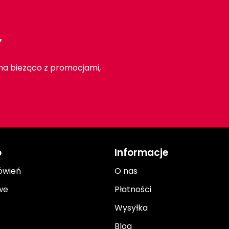
r
 na bieżąco z promocjami,
o
Informacje
ówień
O nas
we
Płatności
Wysyłka
Blog