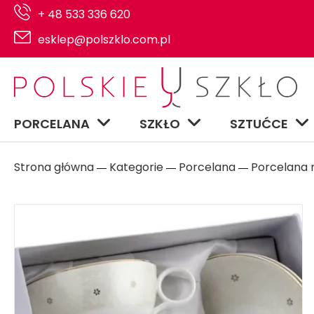
+ 48 533 336 620
esklep@polszklo.com.pl
PORCELANA
SZKŁO
SZTUĆCE
Strona główna
Kategorie
Porcelana
Porcelana n
―
―
―