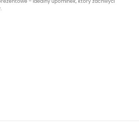
rezentowe – idealny upominek, który zachwyci
.