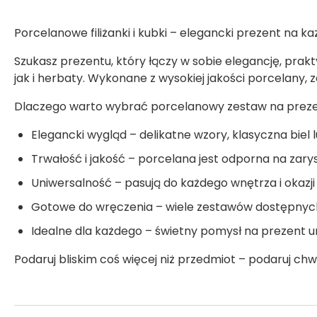
Porcelanowe filiżanki i kubki – elegancki prezent na k
Szukasz prezentu, który łączy w sobie elegancję, prak
jak i herbaty. Wykonane z wysokiej jakości porcelany,
Dlaczego warto wybrać porcelanowy zestaw na prez
Elegancki wygląd – delikatne wzory, klasyczna biel lu
Trwałość i jakość – porcelana jest odporna na zary
Uniwersalność – pasują do każdego wnętrza i okazji
Gotowe do wręczenia – wiele zestawów dostępnych 
Idealne dla każdego – świetny pomysł na prezent ur
Podaruj bliskim coś więcej niż przedmiot – podaruj ch