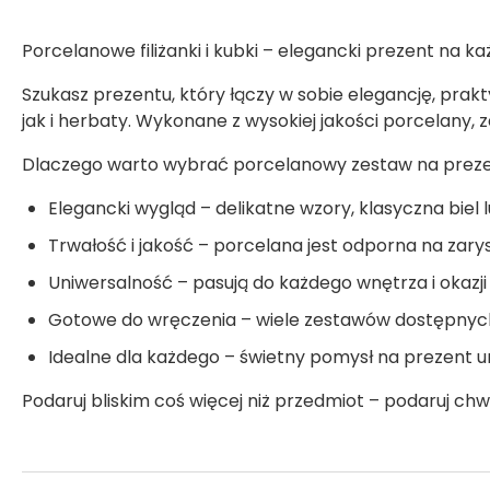
Porcelanowe filiżanki i kubki – elegancki prezent na k
Szukasz prezentu, który łączy w sobie elegancję, prak
jak i herbaty. Wykonane z wysokiej jakości porcelany,
Dlaczego warto wybrać porcelanowy zestaw na prez
Elegancki wygląd – delikatne wzory, klasyczna biel lu
Trwałość i jakość – porcelana jest odporna na zary
Uniwersalność – pasują do każdego wnętrza i okazji
Gotowe do wręczenia – wiele zestawów dostępnych 
Idealne dla każdego – świetny pomysł na prezent ur
Podaruj bliskim coś więcej niż przedmiot – podaruj ch