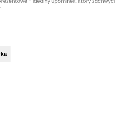
rezentowe – idealny upominek, który zachwyci
.
yka