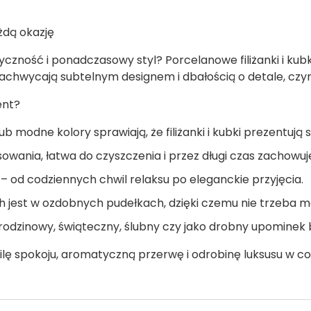
ażdą okazję
tyczność i ponadczasowy styl? Porcelanowe filiżanki i ku
 zachwycają subtelnym designem i dbałością o detale, cz
ent?
b modne kolory sprawiają, że filiżanki i kubki prezentują 
sowania, łatwa do czyszczenia i przez długi czas zachowu
 – od codziennych chwil relaksu po eleganckie przyjęcia.
jest w ozdobnych pudełkach, dzięki czemu nie trzeba m
odzinowy, świąteczny, ślubny czy jako drobny upominek b
wilę spokoju, aromatyczną przerwę i odrobinę luksusu w co