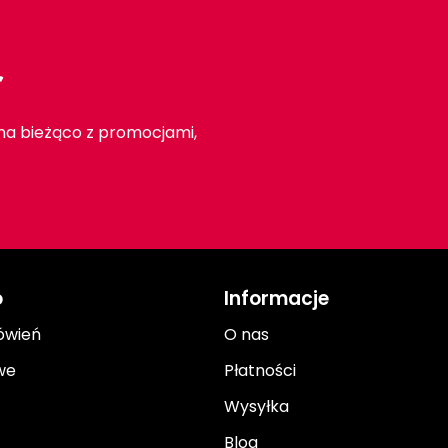
r
 na bieżąco z promocjami,
o
Informacje
ówień
O nas
we
Płatności
Wysyłka
Blog