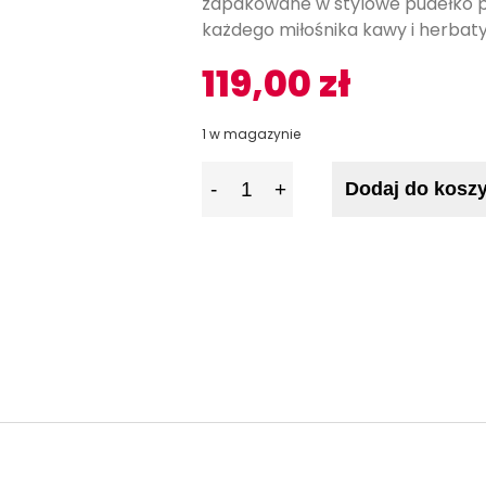
zapakowane w stylowe pudełko p
każdego miłośnika kawy i herbaty
119,00
zł
1 w magazynie
I
Dodaj do kosz
l
o
ś
ć