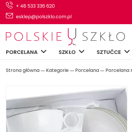
+ 48 533 336 620
esklep@polszklo.com.pl
PORCELANA
SZKŁO
SZTUĆCE
Strona główna
Kategorie
Porcelana
Porcelana n
―
―
―