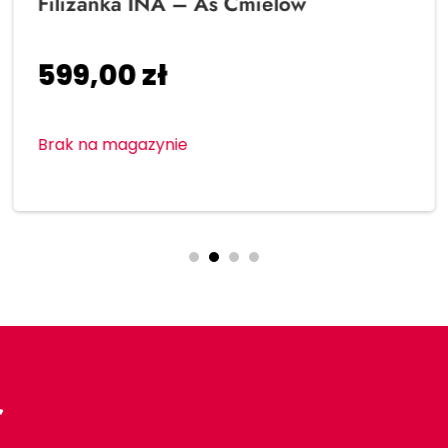
Filiżanka INA – As Ćmielów
599,00
zł
Brak na magazynie
r