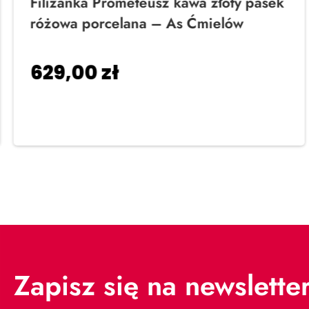
Filiżanka Prometeusz kawa złoty pasek
różowa porcelana – As Ćmielów
629,00
zł
Dodaj do koszyka
Zapisz się na newslette