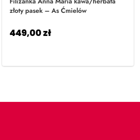
Filiżanka Anna Maria kawa/herbata
złoty pasek – As Ćmielów
449,00
zł
Dodaj do koszyka