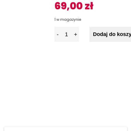
69,00
zł
1 w magazynie
I
Dodaj do kosz
l
o
ś
ć