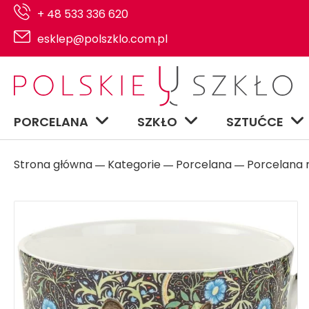
+ 48 533 336 620
esklep@polszklo.com.pl
PORCELANA
SZKŁO
SZTUĆCE
Strona główna
Kategorie
Porcelana
Porcelana n
―
―
―