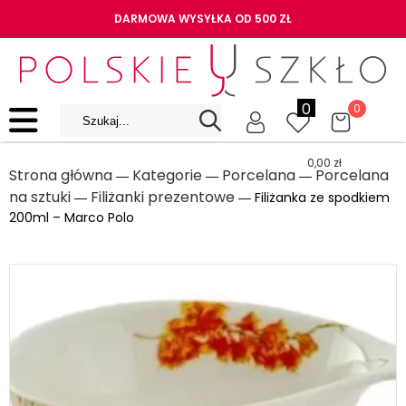
DARMOWA WYSYŁKA OD 500 ZŁ
0
0
0,00
zł
Strona główna
Kategorie
Porcelana
Porcelana
―
―
―
na sztuki
Filiżanki prezentowe
―
― Filiżanka ze spodkiem
200ml – Marco Polo