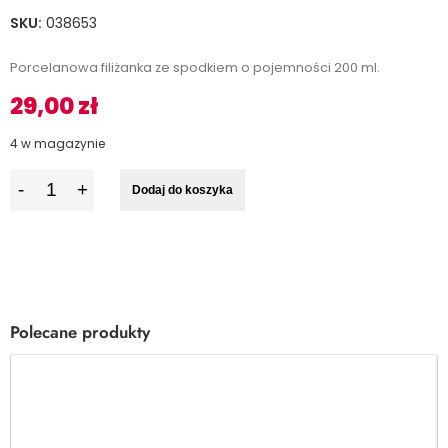
SKU:
038653
Porcelanowa filiżanka ze spodkiem o pojemności 200 ml.
29,00
zł
4 w magazynie
I
Dodaj do koszyka
l
o
ś
ć
Polecane produkty