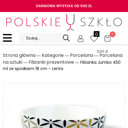
DARMOWA WYSYŁKA OD 500 ZŁ
0
0
0,00
zł
Strona główna
Kategorie
Porcelana
Porcelana
―
―
―
na sztuki
Filiżanki prezentowe
―
― Filiżanka Jumbo 450
ml ze spodkiem 18 cm – Lenta