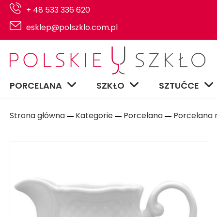
+ 48 533 336 620
esklep@polszklo.com.pl
PORCELANA
SZKŁO
SZTUĆCE
Strona główna
Kategorie
Porcelana
Porcelana n
―
―
―