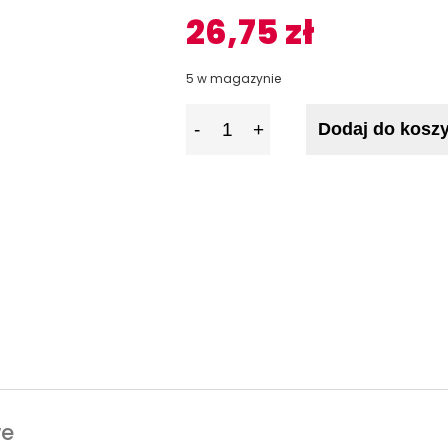
26,75
zł
5 w magazynie
I
Dodaj do kosz
l
o
ś
ć
we