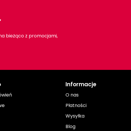
r
 na bieżąco z promocjami,
o
Informacje
ówień
O nas
we
Płatności
Wysyłka
Blog