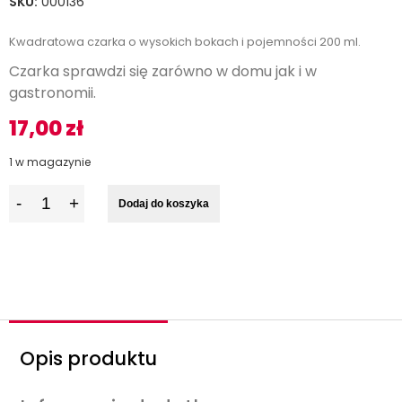
SKU:
000136
Kwadratowa czarka o wysokich bokach i pojemności 200 ml.
Czarka sprawdzi się zarówno w domu jak i w
gastronomii.
17,00
zł
1 w magazynie
I
Dodaj do koszyka
l
o
ś
ć
Opis produktu