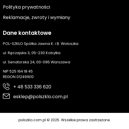
Polityka prywatności
Reklamacje, zwroty i wymiany
Dane kontaktowe
POL-SZKŁO Spółka Jawna K. i B. Wołoszka
ul. Ręczajska 3, 05-230 Kobyłka
ul. Senatorska 24, 00-095 Warszawa
NIP 525 164 18 45
REGON 012491610
+ 48 533 336 620
esklep@polszklo.com.pl
polszklo.com.pl © 2025. Wszelkie prawa zastrzeżone.
Cyber.pl
Realizacja: