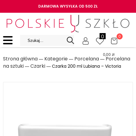
DARMOWA WYSYŁKA OD 500 ZŁ
0
0
0,00
zł
Strona główna
Kategorie
Porcelana
Porcelana
―
―
―
na sztuki
Czarki
―
― Czarka 200 ml Lubiana – Victoria