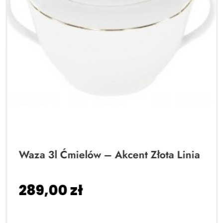
Waza 3l Ćmielów – Akcent Złota Linia
289,00
zł