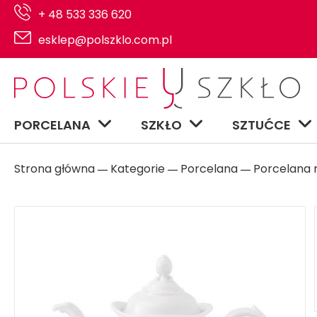
+ 48 533 336 620
esklep@polszklo.com.pl
PORCELANA
SZKŁO
SZTUĆCE
Strona główna
Kategorie
Porcelana
Porcelana n
―
―
―