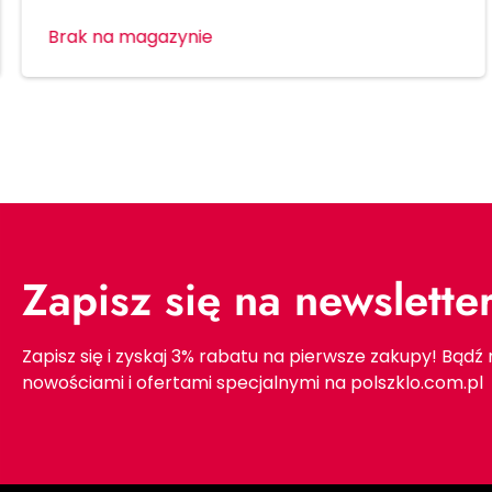
Brak na magazynie
Zapisz się na newslette
Zapisz się i zyskaj 3% rabatu na pierwsze zakupy! Bądź
nowościami i ofertami specjalnymi na polszklo.com.pl