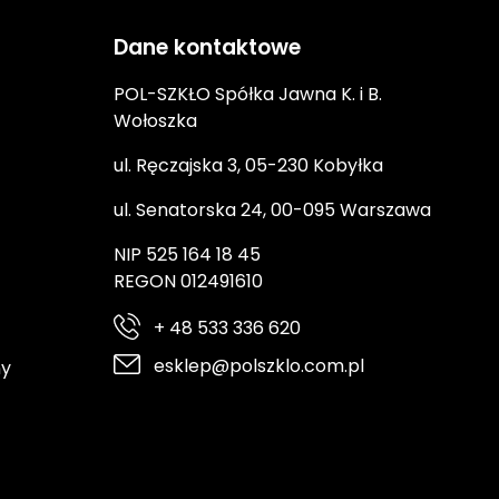
Dane kontaktowe
POL-SZKŁO Spółka Jawna K. i B.
Wołoszka
ul. Ręczajska 3, 05-230 Kobyłka
ul. Senatorska 24, 00-095 Warszawa
NIP 525 164 18 45
REGON 012491610
+ 48 533 336 620
esklep@polszklo.com.pl
ny