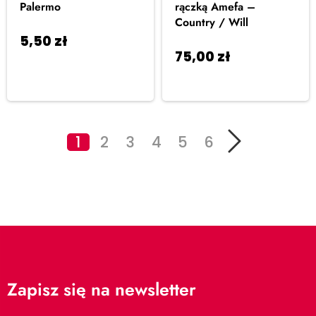
Palermo
rączką Amefa –
Country / Will
5,50
zł
Dodaj do
75,00
zł
Dodaj do
koszyka
koszyka
1
2
3
4
5
6
Zapisz się na newsletter