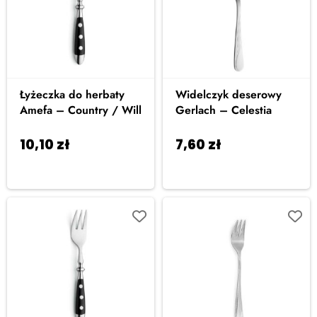
Łyżeczka do herbaty
Widelczyk deserowy
Amefa – Country / Will
Gerlach – Celestia
10,10
zł
7,60
zł
Dodaj do
Dodaj do
koszyka
koszyka