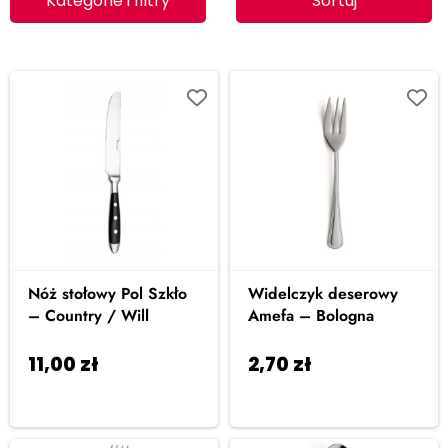
Kategorie i filtry
Sortuj
Nóż stołowy Pol Szkło
Widelczyk deserowy
– Country / Will
Amefa – Bologna
11,00
zł
2,70
zł
Dodaj do
Dodaj do
koszyka
koszyka