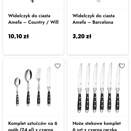
Widelczyk do ciasta
Widelczyk do ciasta
Amefa – Country / Will
Amefa – Barcelona
10,10
zł
3,20
zł
Dodaj do
Dodaj do
koszyka
koszyka
Komplet sztućców na 6
Noże stekowe komplet
osób (24 el) z czarną
6 szt z czarną rączką