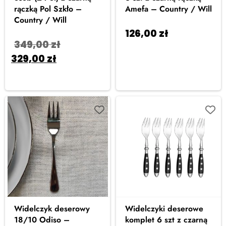
rączką Pol Szkło –
Amefa – Country / Will
Country / Will
126,00
zł
Dodaj
349,00
zł
do koszyka
329,00
zł
Dodaj
do koszyka
Widelczyk deserowy
Widelczyki deserowe
18/10 Odiso –
komplet 6 szt z czarną