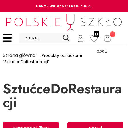
DARMOWA WYSYŁKA OD 500 ZŁ
0
0
0,00
zł
Strona główna
― Produkty oznaczone
“SztućceDoRestauracji”
SztućceDoRestaura
cji