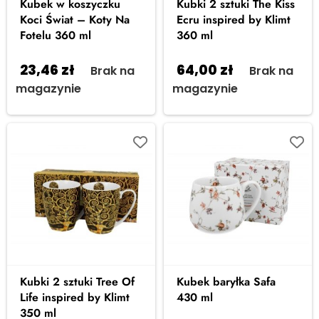
Kubek w koszyczku
Kubki 2 sztuki The Kiss
Koci Świat – Koty Na
Ecru inspired by Klimt
Fotelu 360 ml
360 ml
23,46
zł
64,00
zł
Brak na
Brak na
magazynie
magazynie
Kubki 2 sztuki Tree Of
Kubek baryłka Safa
Life inspired by Klimt
430 ml
350 ml