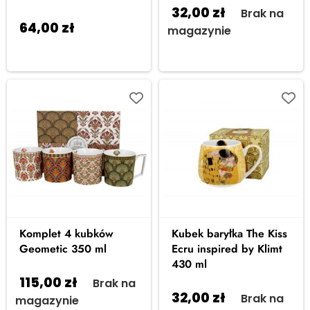
32,00
zł
Brak na
64,00
zł
Dodaj do
magazynie
koszyka
Komplet 4 kubków
Kubek baryłka The Kiss
Geometic 350 ml
Ecru inspired by Klimt
430 ml
115,00
zł
Brak na
32,00
zł
Brak na
magazynie