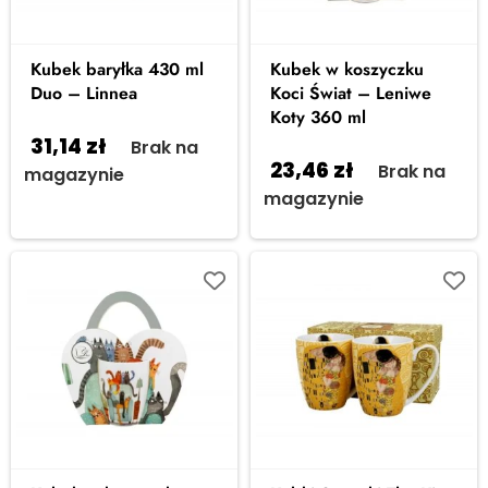
Kubek baryłka 430 ml
Kubek w koszyczku
Duo – Linnea
Koci Świat – Leniwe
Koty 360 ml
31,14
zł
Brak na
23,46
zł
Brak na
magazynie
magazynie