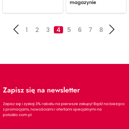
magazynie
1
2
3
4
5
6
7
8
Zapisz się na newsletter
Zapisz się i zyskaj 3% rabatu na pierwsze zakupy! Bądź na bieżąco
z promocjami, nowościami i ofertami specjalnymi na
polszklo.com.pl