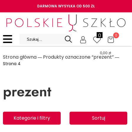
DARMOWA WYSYŁKA OD 500 ZŁ
0
0
0,00
zł
Strona główna
Produkty oznaczone “prezent”
―
―
Strona 4
prezent
Kategorie i filtry
Sortuj