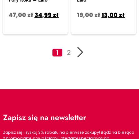
47,00
zł
34,99
zł
19,00
zł
13,00
zł
Dodaj do koszyka
Dodaj do koszyka
1
2
Zapisz się na newsletter
Zapisz się i zyskaj 3% rabatu na pierwsze zakupy! Bądź na bieżąco
z promocjami, nowościami i ofertami specjalnymi na