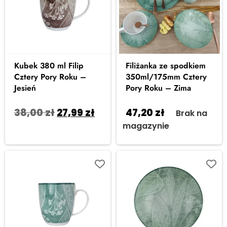
Kubek 380 ml Filip
Filiżanka ze spodkiem
Cztery Pory Roku –
350ml/175mm Cztery
Jesień
Pory Roku – Zima
38,00
zł
27,99
zł
47,20
zł
Brak na
Dodaj do koszyka
magazynie