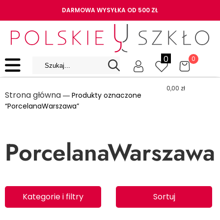
DARMOWA WYSYŁKA OD 500 ZŁ
0
0
0,00
zł
Strona główna
― Produkty oznaczone
“PorcelanaWarszawa”
PorcelanaWarszawa
Kategorie i filtry
Sortuj