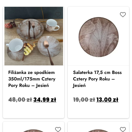
Filiżanka ze spodkiem
Salaterka 17,5 cm Boss
350ml/175mm Cztery
Cztery Pory Roku –
Pory Roku – Jesień
Jesień
48,00
zł
34,99
zł
19,00
zł
13,00
zł
Dodaj do koszyka
Dodaj do koszyka