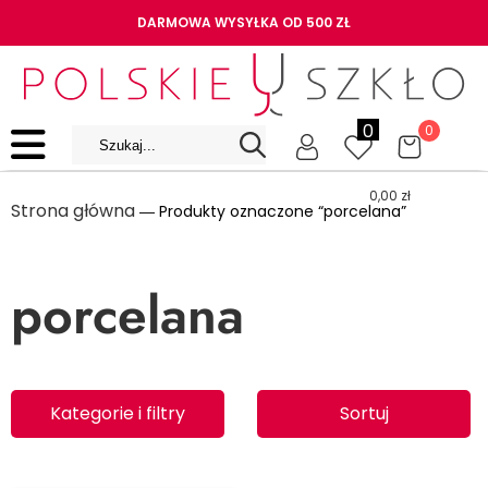
DARMOWA WYSYŁKA OD 500 ZŁ
0
0
0,00
zł
Strona główna
― Produkty oznaczone “porcelana”
porcelana
Kategorie i filtry
Sortuj