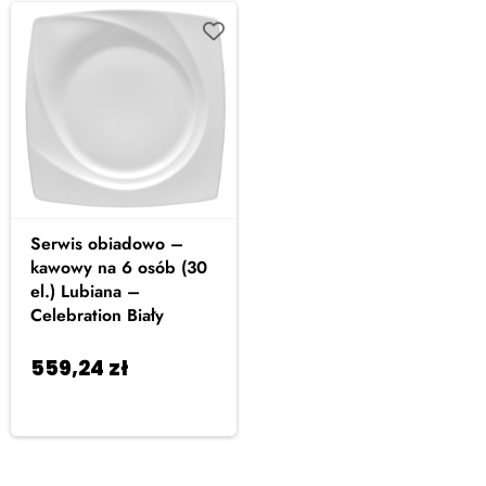
Serwis obiadowo –
kawowy na 6 osób (30
el.) Lubiana –
Celebration Biały
559,24
zł
Dodaj
do koszyka