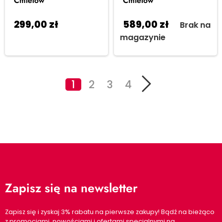
Ćmielów
Ćmielów
299,00
zł
589,00
zł
Dodaj
Brak na
do koszyka
magazynie
1
2
3
4
Zapisz się na newsletter
Zapisz się i zyskaj 3% rabatu na pierwsze zakupy! Bądź na bieżąco
z promocjami, nowościami i ofertami specjalnymi na