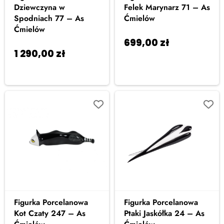
Dziewczyna w
Felek Marynarz 71 – As
Spodniach 77 – As
Ćmielów
Ćmielów
699,00
zł
Dodaj
1 290,00
zł
Dodaj
do koszyka
do koszyka
Figurka Porcelanowa
Figurka Porcelanowa
Kot Czaty 247 – As
Ptaki Jaskółka 24 – As