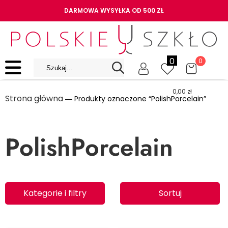
DARMOWA WYSYŁKA OD 500 ZŁ
0
0
0,00
zł
Strona główna
― Produkty oznaczone “PolishPorcelain”
PolishPorcelain
Kategorie i filtry
Sortuj