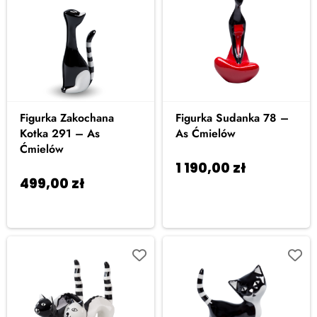
Figurka Zakochana
Figurka Sudanka 78 –
Kotka 291 – As
As Ćmielów
Ćmielów
1 190,00
zł
Dodaj
499,00
zł
Dodaj
do koszyka
do koszyka