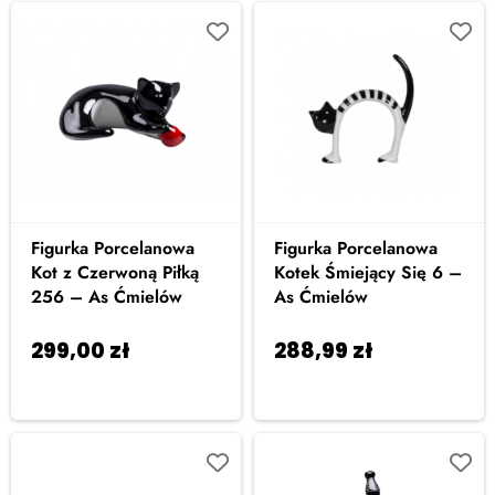
Figurka Porcelanowa
Figurka Porcelanowa
Kot z Czerwoną Piłką
Kotek Śmiejący Się 6 –
256 – As Ćmielów
As Ćmielów
299,00
zł
288,99
zł
Dodaj
Dodaj
do koszyka
do koszyka