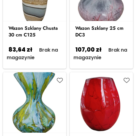
Wazon Szklany Chusta
Wazon Szklany 25 cm
30 cm C125
DC3
83,64
zł
107,00
zł
Brak na
Brak na
magazynie
magazynie