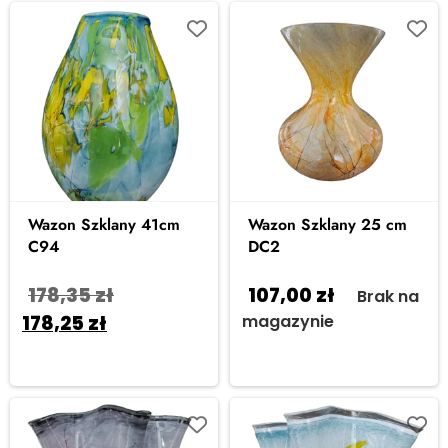
Wazon Szklany 41cm
Wazon Szklany 25 cm
C94
DC2
178,35
zł
107,00
zł
Brak na
178,25
zł
magazynie
Dodaj do
koszyka