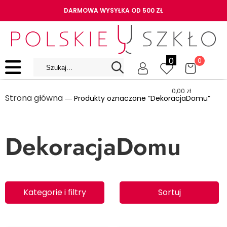
DARMOWA WYSYŁKA OD 500 ZŁ
0
0
0,00
zł
Strona główna
― Produkty oznaczone “DekoracjaDomu”
DekoracjaDomu
Kategorie i filtry
Sortuj